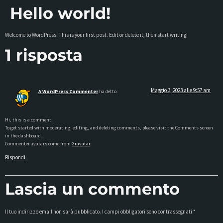
Hello world!
Welcome to WordPress. This is your first post. Edit or delete it, then start writing!
1 risposta
Maggio 3, 2023 alle 9:57 am
A WordPress Commenter
ha detto:
Hi, this is a comment.
To get started with moderating, editing, and deleting comments, please visit the Comments screen
in the dashboard.
Commenter avatars come from
Gravatar
.
Rispondi
Lascia un commento
Il tuo indirizzo email non sarà pubblicato.
I campi obbligatori sono contrassegnati
*