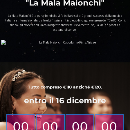
"La Mala Maionchi"
La Mala Maionchi è la party band che vi fa ballare sui più grandi successi della musica
italiana e internazionale, dalle ultimissime hit indietro fino agli evergreen dei 70 e 80. Con il
suo sound moderno ed un coinvolgente show esclusivamente live, La Mala è pronta a
scatenarsi con voi.
Tutto compreso €110 anziché
€120
.
entro il 16 dicembre
00
00
00
00