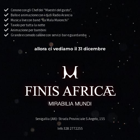
Cenone con gli Chef dei "Maestri del gusto"
Ballo e animazione con i dj di Radio Arancia
Musica live con band “La Mala Maionchi”
Tavolo per tutta la notte
Animazione per bambini
Grande e comodo salone con servizi bar e guardaroba
allora ci vediamo il 31 dicembre
Senigallia (AN)- Strada Provinciale S.Angelo, 155
Info 328 2772255