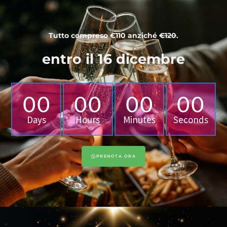
Tutto compreso €110 anziché
€120
.
entro il 16 dicembre
00
00
00
00
Days
Hours
Minutes
Seconds
PRENOTA ORA