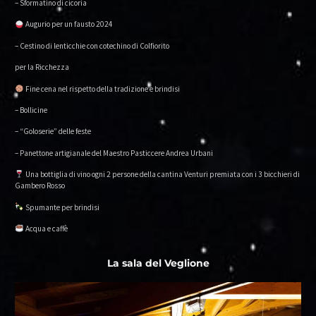
– Sformatino di cicoria
Augurio per un fausto 2024
– Cestino di lenticchie con cotechino di Colfiorito
per la Ricchezza
Fine cena nel rispetto della tradizione e brindisi
– Bollicine
– “Goloserie” delle feste
– Panettone artigianale del Maestro Pasticcere Andrea Urbani
Una bottiglia di vino ogni 2 persone della cantina Venturi premiata con i 3 bicchieri di
Gambero Rosso
Spumante per brindisi
Acqua e caffè
La sala del Veglione