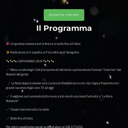
CHATTA CON NOI
Il Programma
Un gustoso cenone e poi la festa e si balla fino all’alba!
Radio Arancia ti aspetta al Finis Africae di Senigallia
CAPODANNO 2024
Menu curato dagli Chef pluripremiati del team capitanato dal famoso “Guerrino” dei
Maestri del gusto
La festa dopo il cenone sarà curata da Radio Arancia con i djs Gigio e Paperino con i
grandi successi dagli anni 70 ad oggi
Il veglione sarà animato dalla musica dal vivo di una band fantastica “La Mala
Maionchi”
Tavolo riservato tutta la notte
Ballo fino all’alba
Per info ti aspettiamo anche su WhatsApp al 328 2772255