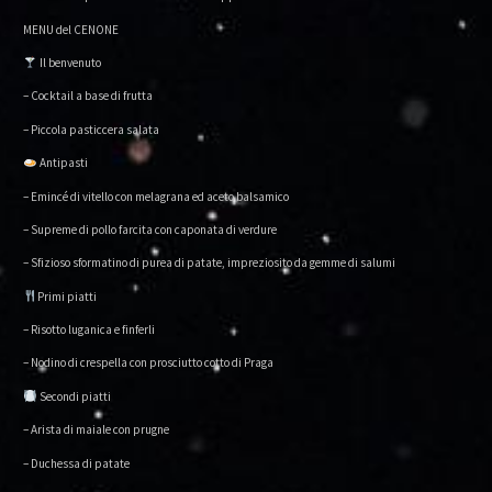
MENU del CENONE
Il benvenuto
– Cocktail a base di frutta
– Piccola pasticcera salata
Antipasti
– Emincé di vitello con melagrana ed aceto balsamico
– Supreme di pollo farcita con caponata di verdure
– Sfizioso sformatino di purea di patate, impreziosito da gemme di salumi
Primi piatti
– Risotto luganica e finferli
– Nodino di crespella con prosciutto cotto di Praga
Secondi piatti
– Arista di maiale con prugne
– Duchessa di patate