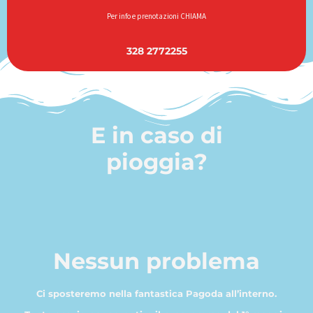
Per info e prenotazioni CHIAMA
328 2772255
E in caso di
pioggia?
Nessun problema
Ci sposteremo nella fantastica Pagoda all’interno.